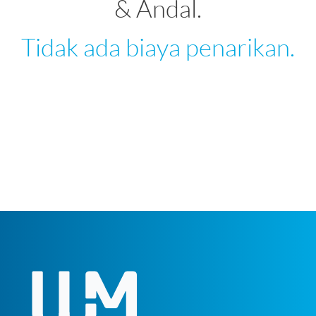
& Andal.
Tidak ada biaya penarikan.