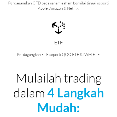
Perdagangkan CFD pada saham-saham bernilai tinggi seperti
Apple, Amazon & Netflix.
ETF
Perdagangkan ETF seperti QQQ ETF & IWM ETF.
Mulailah trading
dalam
4 Langkah
Mudah: