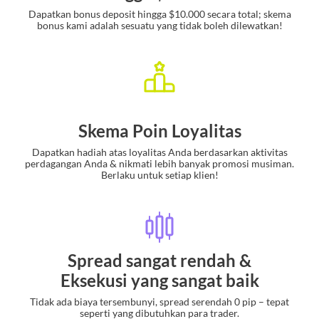
Dapatkan bonus deposit hingga $10.000 secara total; skema
bonus kami adalah sesuatu yang tidak boleh dilewatkan!
Skema
Poin Loyalitas
Dapatkan hadiah atas loyalitas Anda berdasarkan aktivitas
perdagangan Anda & nikmati lebih banyak promosi musiman.
Berlaku untuk setiap klien!
Spread sangat rendah &
Eksekusi yang sangat baik
Tidak ada biaya tersembunyi, spread serendah 0 pip – tepat
seperti yang dibutuhkan para trader.