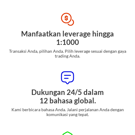
Manfaatkan leverage hingga
1:1000
Transaksi Anda, pilihan Anda. Pilih leverage sesuai dengan gaya
trading Anda.
Dukungan 24/5 dalam
12 bahasa global.
Kami berbicara bahasa Anda. Jalani perjalanan Anda dengan
komunikasi yang tepat.