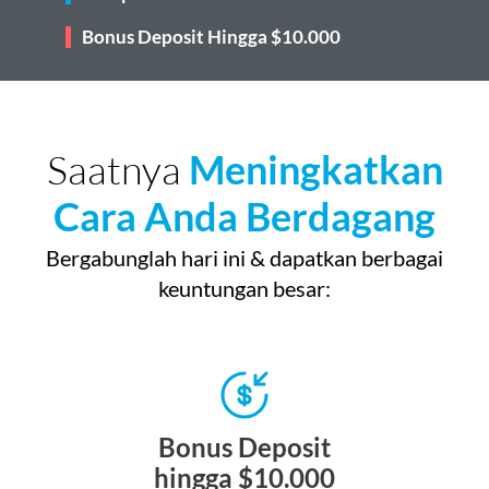
Bonus Deposit Hingga $10.000
Saatnya
Meningkatkan
Cara Anda Berdagang
Bergabunglah hari ini & dapatkan berbagai
keuntungan besar:
Bonus Deposit
hingga $10.000