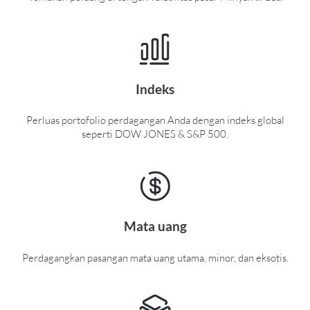
Indeks
Perluas portofolio perdagangan Anda dengan indeks global
seperti DOW JONES & S&P 500.
Mata uang
Perdagangkan pasangan mata uang utama, minor, dan eksotis.