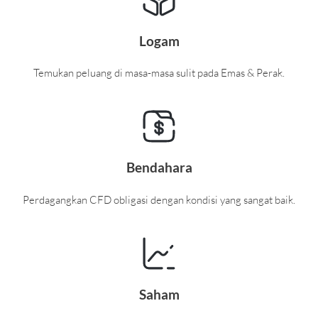
Logam
Temukan peluang di masa-masa sulit pada Emas & Perak.
Bendahara
Perdagangkan CFD obligasi dengan kondisi yang sangat baik.
Saham