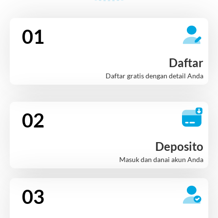
01
Daftar
Daftar gratis dengan detail Anda
02
Deposito
Masuk dan danai akun Anda
03