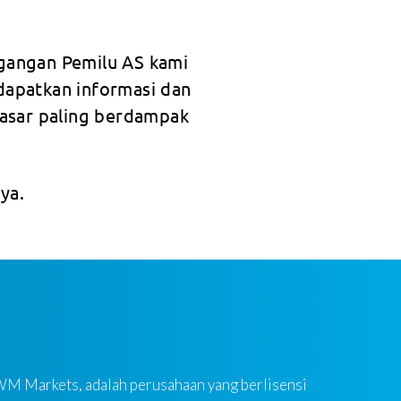
gangan Pemilu AS kami
dapatkan informasi dan
pasar paling berdampak
ya.
 WM Markets, adalah perusahaan yang berlisensi