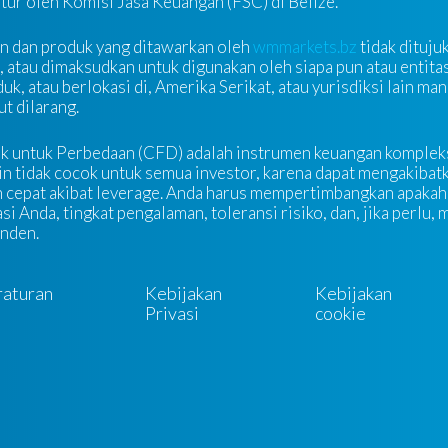
atur oleh Komisi Jasa Keuangan (FSC) di Belize.
n dan produk yang ditawarkan oleh
wmmarkets.bz
tidak dituju
, atau dimaksudkan untuk digunakan oleh siapa pun atau entit
k, atau berlokasi di, Amerika Serikat, atau yurisdiksi lain man
t dilarang.
k untuk Perbedaan (CFD) adalah instrumen keuangan kompleks
n tidak cocok untuk semua investor, karena dapat mengakibatk
 cepat akibat leverage. Anda harus mempertimbangkan apakah
si Anda, tingkat pengalaman, toleransi risiko, dan, jika perlu,
nden.
raturan
Kebijakan
Kebijakan
Privasi
cookie