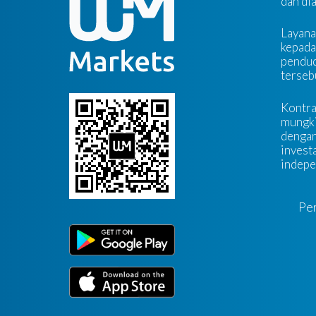
dan di
Layana
kepada
pendudu
tersebu
Kontra
mungki
dengan
investa
indepe
Pe