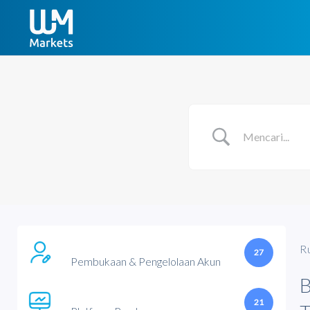
R
27
Pembukaan & Pengelolaan Akun
21