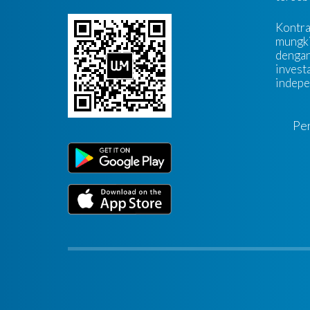
Kontra
mungki
dengan
investa
indepe
Pe