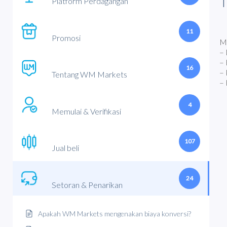
Platform Perdagangan
11
Promosi
Ma
– 
– 
16
– 
Tentang WM Markets
– 
4
Memulai & Verifikasi
107
Jual beli
24
Setoran & Penarikan
Apakah WM Markets mengenakan biaya konversi?