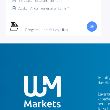
Berapakah setoran minimum?
Apakah Anda mengenakan komisi?
28
Program Hadiah Loyalitas
Infini
dan di
Layana
kepada
pendudu
tersebu