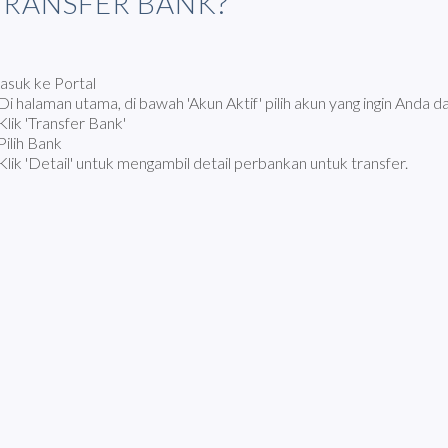
TRANSFER BANK?
suk ke Portal
Di halaman utama, di bawah 'Akun Aktif' pilih akun yang ingin Anda da
Klik 'Transfer Bank'
Pilih Bank
Klik 'Detail' untuk mengambil detail perbankan untuk transfer.