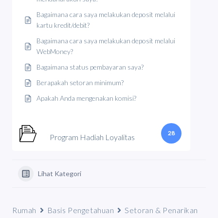
Bagaimana cara saya melakukan deposit melalui
kartu kredit/debit?
Bagaimana cara saya melakukan deposit melalui
WebMoney?
Bagaimana status pembayaran saya?
Berapakah setoran minimum?
Apakah Anda mengenakan komisi?
28
Program Hadiah Loyalitas
Lihat Kategori
Rumah
Basis Pengetahuan
Setoran & Penarikan