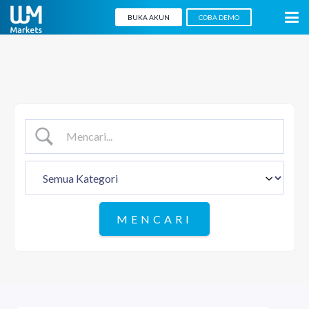
BUKA AKUN
COBA DEMO