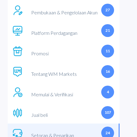
27
Pembukaan & Pengelolaan Akun
21
Platform Perdagangan
11
Promosi
16
Tentang WM Markets
4
Memulai & Verifikasi
107
Jual beli
24
Setoran & Penarikan