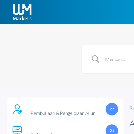
R
27
Pembukaan & Pengelolaan Akun
21