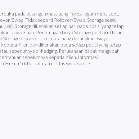
terbuka pada pasangan mata uang Forex, logam mulia spot,
over/Swap. Tidak seperti Rollover/Swap, Storage selalu
tau jual). Storage dikenakan setiap hari pada posisi yang tetap
an biaya 3 hari. Perhitungan biaya Storage per hari: (Nilai
ilai Storage dikonversi ke mata uang dasar akun. Biaya
kepada Klien dan dikenakan pada setiap posisi yang tetap
 atau sepenuhnya di-hedging. Perusahaan dapat mengubah
beritahuan sebelumnya kepada Klien. Informasi
 Hukum' di Portal atau di situs web kami >