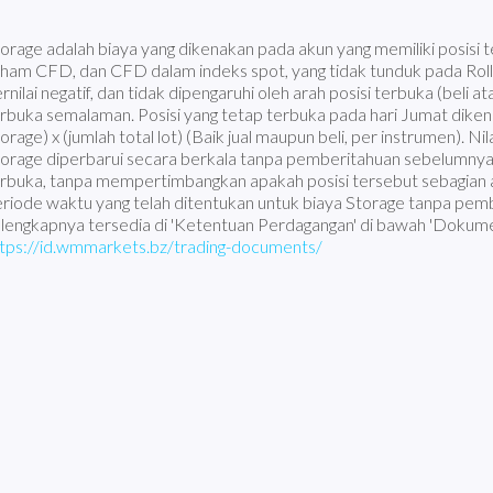
orage adalah biaya yang dikenakan pada akun yang memiliki posisi 
ham CFD, dan CFD dalam indeks spot, yang tidak tunduk pada Roll
rnilai negatif, dan tidak dipengaruhi oleh arah posisi terbuka (beli a
rbuka semalaman. Posisi yang tetap terbuka pada hari Jumat dikenak
orage) x (jumlah total lot) (Baik jual maupun beli, per instrumen). N
orage diperbarui secara berkala tanpa pemberitahuan sebelumnya 
rbuka, tanpa mempertimbangkan apakah posisi tersebut sebagian
riode waktu yang telah ditentukan untuk biaya Storage tanpa pem
lengkapnya tersedia di 'Ketentuan Perdagangan' di bawah 'Dokumen
tps://id.wmmarkets.bz/trading-documents/