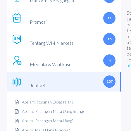
Platform Perdagangan
St
11
sa
Promosi
be
te
St
16
St
Tentang WM Markets
te
pe
se
4
Memulai & Verifikasi
ht
107
Jual beli
Apa arti Pesanan Dibatalkan?
Apa itu Pasangan Mata Uang Silang?
Apa itu Pasangan Mata Uang?
Apa itu Mata Uang Eksotis?