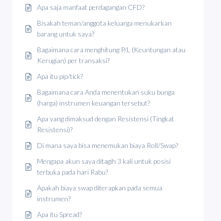
Apa saja manfaat perdagangan CFD?
Bisakah teman/anggota keluarga menukarkan
barang untuk saya?
Bagaimana cara menghitung P/L (Keuntungan atau
Kerugian) per transaksi?
Apa itu pip/tick?
Bagaimana cara Anda menentukan suku bunga
(harga) instrumen keuangan tersebut?
Apa yang dimaksud dengan Resistensi (Tingkat
Resistensi)?
Di mana saya bisa menemukan biaya Roll/Swap?
Mengapa akun saya ditagih 3 kali untuk posisi
terbuka pada hari Rabu?
Apakah biaya swap diterapkan pada semua
instrumen?
Apa itu Spread?