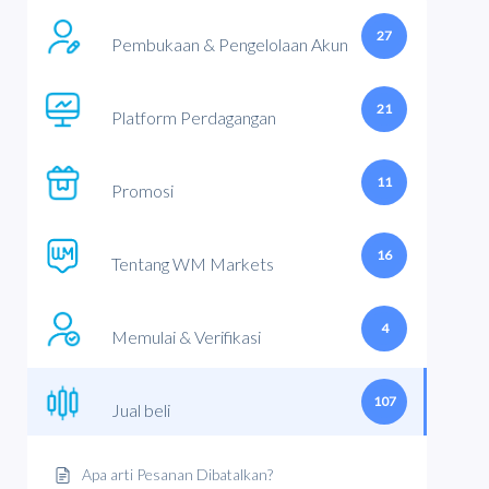
27
Pembukaan & Pengelolaan Akun
21
Platform Perdagangan
11
Promosi
16
Tentang WM Markets
4
Memulai & Verifikasi
107
Jual beli
Apa arti Pesanan Dibatalkan?