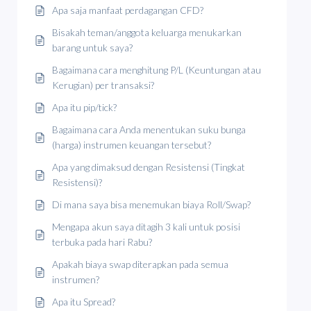
Apa saja manfaat perdagangan CFD?
Bisakah teman/anggota keluarga menukarkan
barang untuk saya?
Bagaimana cara menghitung P/L (Keuntungan atau
Kerugian) per transaksi?
Apa itu pip/tick?
Bagaimana cara Anda menentukan suku bunga
(harga) instrumen keuangan tersebut?
Apa yang dimaksud dengan Resistensi (Tingkat
Resistensi)?
Di mana saya bisa menemukan biaya Roll/Swap?
Mengapa akun saya ditagih 3 kali untuk posisi
terbuka pada hari Rabu?
Apakah biaya swap diterapkan pada semua
instrumen?
Apa itu Spread?