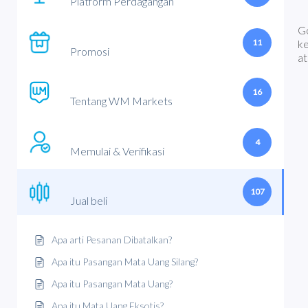
Platform Perdagangan
Go
11
ke
Promosi
at
16
Tentang WM Markets
4
Memulai & Verifikasi
107
Jual beli
Apa arti Pesanan Dibatalkan?
Apa itu Pasangan Mata Uang Silang?
Apa itu Pasangan Mata Uang?
Apa itu Mata Uang Eksotis?