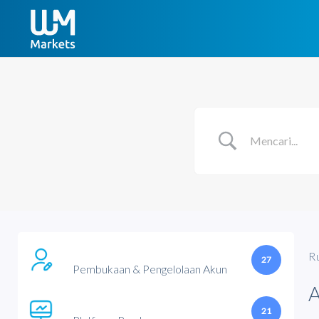
R
27
Pembukaan & Pengelolaan Akun
21