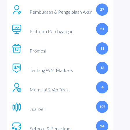
27
Pembukaan & Pengelolaan Akun
21
Platform Perdagangan
11
Promosi
16
Tentang WM Markets
4
Memulai & Verifikasi
107
Jual beli
24
Setoran & Penarikan