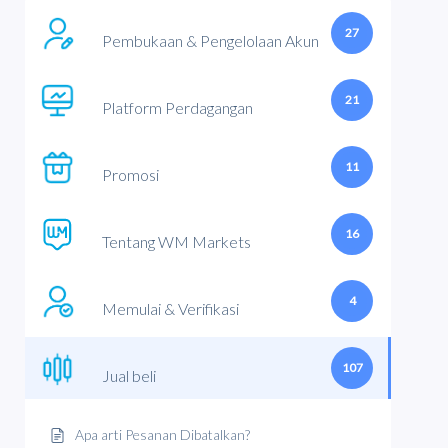
27
Pembukaan & Pengelolaan Akun
21
Platform Perdagangan
11
Promosi
16
Tentang WM Markets
4
Memulai & Verifikasi
107
Jual beli
Apa arti Pesanan Dibatalkan?