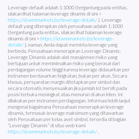
Leverage default adalah 1:1000 (tergantung pada entitas,
silakan lihat halaman leverage dinamis di sini >
https://id.wmmarkets.bz/leverage-details/
). Leverage
default yang diterapkan oleh perusahaan adalah 1:1000
(tergantung pada entitas, silakan lihat halaman leverage
dinamis di sini >
https://id.wmmarkets.bz/leverage-
details/
), namun, Anda dapat meminta leverage yang
berbeda. Perusahaan menerapkan Leverage Dinamis;
Leverage Dinamis adalah alat manajemen risiko yang
bertujuan untuk meminimalkan risiko yang berasal dari
perdagangan volume tinggi karena leverage didasarkan per
instrumen berdasarkan tingkatan, bukan per akun. Secara
khusus, persyaratan margin ditetapkan per simbol dan
secara otomatis menyesuaikan jika jumlah lot bersih pada
posisi terbuka meningkat atau menurun di akun klien. Ini
dilakukan per instrumen perdagangan. Informasi lebih lanjut
mengenai bagaimana Perusahaan menerapkan leverage
dinamis, termasuk leverage maksimum yang ditawarkan
oleh Perusahaan per kelas aset simbol, tersedia di bagian
“Leverage Dinamis” di situs web kami
https://id.wmmarkets.bz/leverage-details/
.