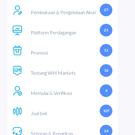
27
Pembukaan & Pengelolaan Akun
21
Platform Perdagangan
11
Promosi
16
Tentang WM Markets
4
Memulai & Verifikasi
107
Jual beli
24
Setoran & Penarikan