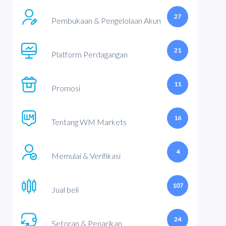
27
Pembukaan & Pengelolaan Akun
21
Platform Perdagangan
11
Promosi
16
Tentang WM Markets
4
Memulai & Verifikasi
107
Jual beli
24
Setoran & Penarikan